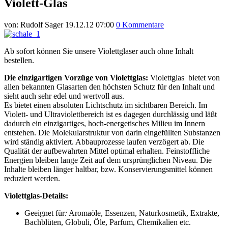
Violett-Glas
von:
Rudolf Sager
19.12.12 07:00
0 Kommentare
Ab sofort können Sie unsere Violettglaser auch ohne Inhalt
bestellen.
Die einzigartigen Vorzüge von Violettglas:
Violettglas bietet von
allen bekannten Glasarten den höchsten Schutz für den Inhalt und
sieht auch sehr edel und wertvoll aus.
Es bietet einen absoluten Lichtschutz im sichtbaren Bereich. Im
Violett- und Ultraviolettbereich ist es dagegen durchlässig und läßt
dadurch ein einzigartiges, hoch-energetisches Milieu im Innern
entstehen. Die Molekularstruktur von darin eingefüllten Substanzen
wird ständig aktiviert. Abbauprozesse laufen verzögert ab. Die
Qualität der aufbewahrten Mittel optimal erhalten. Feinstoffliche
Energien bleiben lange Zeit auf dem ursprünglichen Niveau. Die
Inhalte bleiben länger haltbar, bzw. Konservierungsmittel können
reduziert werden.
Violettglas-Details:
Geeignet für
:
Aromaöle, Essenzen, Naturkosmetik, Extrakte,
Bachblüten, Globuli, Öle, Parfum, Chemikalien etc.