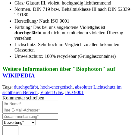
Glas
:
Glasart III, violett, hochgradig lichthemmend
Normen
:
DIN 719 bzw. Behältnisklasse III nach DIN 52339-
TO180
Herstellung
:
Nach ISO 9001
Färbung
:
Das bei uns angebotene Violettglas ist
durchgefärbt
und nicht nur mit einem violetten Überzug
versehen.
Lichschutz
:
Sehr hoch im Vergleich zu allen bekannten
Glassorten
Umweltschutz
:
100% recyclebar (Grünglascontainer)
Weitere Informationen über "Biophoton" auf
WIKIPEDIA
Tags:
durchgefärbt
,
hoch-energetisch
,
absoluter Lichtschutz im
sichtbaren Bereich
,
Violett Glas
,
ISO 9001
Kommentar schreiben