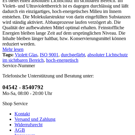
Es bietet einen absoluten Lichtschutz im sichtbaren Bereich. Im
Violett- und Ultraviolettbereich ist es dagegen durchlässig und läßt
dadurch ein einzigartiges, hoch-energetisches Milieu im Innern
entstehen. Die Molekularstruktur von darin eingefüllten Substanzen
wird ständig aktiviert. Abbauprozesse laufen verzögert ab. Die
Qualität der aufbewahrten Mittel optimal erhalten. Feinstoffliche
Energien bleiben lange Zeit auf dem ursprünglichen Niveau. Die
Inhalte bleiben länger haltbar, bzw. Konservierungsmittel können
reduziert werden.
Mehr lesen
Tags:
Violett Glas
,
ISO 9001
,
durchgefärbt
,
absoluter Lichtschutz
im sichtbaren Bereich
,
hoch-energetisch
Service-Nummer
Telefonische Unterstützung und Beratung unter:
04542 - 8540792
Mo-Sa, 08:00 - 20:00 Uhr
Shop Service
Kontakt
Versand und Zahlung
Widerrufsrecht
AGB